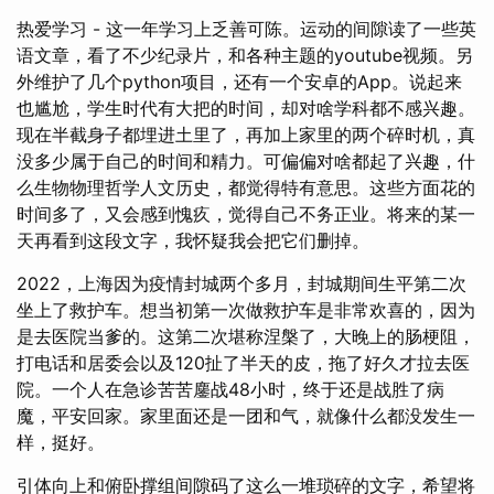
热爱学习 - 这一年学习上乏善可陈。运动的间隙读了一些英
语文章，看了不少纪录片，和各种主题的youtube视频。另
外维护了几个python项目，还有一个安卓的App。说起来
也尴尬，学生时代有大把的时间，却对啥学科都不感兴趣。
现在半截身子都埋进土里了，再加上家里的两个碎时机，真
没多少属于自己的时间和精力。可偏偏对啥都起了兴趣，什
么生物物理哲学人文历史，都觉得特有意思。这些方面花的
时间多了，又会感到愧疚，觉得自己不务正业。将来的某一
天再看到这段文字，我怀疑我会把它们删掉。
2022，上海因为疫情封城两个多月，封城期间生平第二次
坐上了救护车。想当初第一次做救护车是非常欢喜的，因为
是去医院当爹的。这第二次堪称涅槃了，大晚上的肠梗阻，
打电话和居委会以及120扯了半天的皮，拖了好久才拉去医
院。一个人在急诊苦苦鏖战48小时，终于还是战胜了病
魔，平安回家。家里面还是一团和气，就像什么都没发生一
样，挺好。
引体向上和俯卧撑组间隙码了这么一堆琐碎的文字，希望将