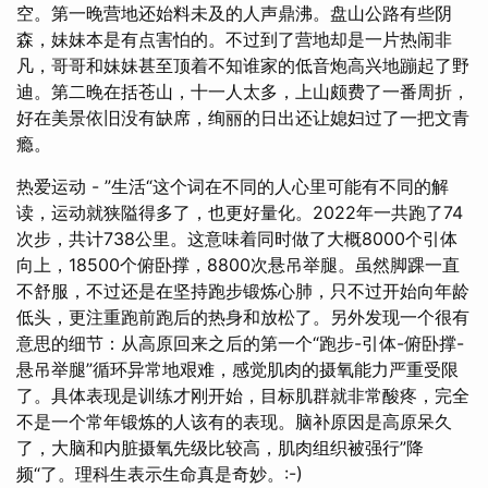
空。第一晚营地还始料未及的人声鼎沸。盘山公路有些阴
森，妹妹本是有点害怕的。不过到了营地却是一片热闹非
凡，哥哥和妹妹甚至顶着不知谁家的低音炮高兴地蹦起了野
迪。第二晚在括苍山，十一人太多，上山颇费了一番周折，
好在美景依旧没有缺席，绚丽的日出还让媳妇过了一把文青
瘾。
热爱运动 - ”生活“这个词在不同的人心里可能有不同的解
读，运动就狭隘得多了，也更好量化。2022年一共跑了74
次步，共计738公里。这意味着同时做了大概8000个引体
向上，18500个俯卧撑，8800次悬吊举腿。虽然脚踝一直
不舒服，不过还是在坚持跑步锻炼心肺，只不过开始向年龄
低头，更注重跑前跑后的热身和放松了。另外发现一个很有
意思的细节：从高原回来之后的第一个“跑步-引体-俯卧撑-
悬吊举腿”循环异常地艰难，感觉肌肉的摄氧能力严重受限
了。具体表现是训练才刚开始，目标肌群就非常酸疼，完全
不是一个常年锻炼的人该有的表现。脑补原因是高原呆久
了，大脑和内脏摄氧先级比较高，肌肉组织被强行”降
频“了。理科生表示生命真是奇妙。:-)