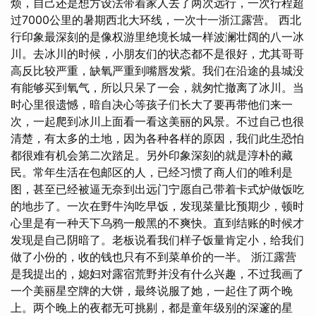
烦，自己还是想方设法带着家人去了两次远行，一次行程超
过7000公里的暑期西北大环线，一次十一浙江露营。 西北
行印象最深刻的是像权游里绝境长城一样波澜壮阔的八一冰
川。去冰川的时候，小朋友们的状态都不是很好，尤其哥哥
高反比较严重，缺氧严重到嘴唇发紫。我们在沿途的县城没
有能够买到氧气，所以只呆了一会，就匆忙撤离了冰川。当
时心里很遗憾，暗自决心等孩子们长大了要再带他们来一
次，一起爬到冰川上面看一看这美丽的风景。不过自己也很
清楚，有太多的土地，因为各种各样的原因，我们此生恐怕
都很难有机会第二次踏足。另外印象深刻的就是淳朴的藏
民。常年生活在包邮区的人，已经习惯了商人们的唯利是
图，甚至已经被逼无奈到出远门宁愿自己带着卡式炉做饭吃
的地步了。一次在野牛沟吃早饭，发现菜量比预期少，顿时
心里是有一种天下乌鸦一般黑的不爽快。直到结账的时候才
发现是自己阴暗了。老板说看我们样子饭量肯定小，给我们
做了小份的，收的钱也只有不到菜单价的一半。 浙江露营
是我提出的，媳妇对露宿荒野并没有什么兴趣，不过我画了
一个美丽星空牌的大饼，最终说服了她，一起住了两个晚
上。两个晚上的夜都无可挑剔，都是童年级别的深邃的星