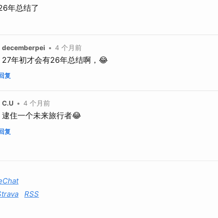
26年总结了
decemberpei
•
4 个月前
27年初才会有26年总结啊，😂
回复
C.U
•
4 个月前
逮住一个未来旅行者😂
回复
eChat
Strava
RSS